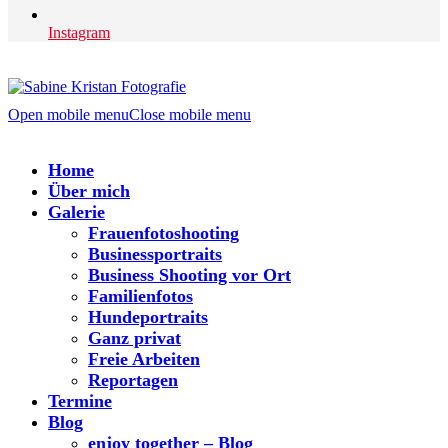
Instagram
Open mobile menu
Close mobile menu
Home
Über mich
Galerie
Frauenfotoshooting
Businessportraits
Business Shooting vor Ort
Familienfotos
Hundeportraits
Ganz privat
Freie Arbeiten
Reportagen
Termine
Blog
enjoy together – Blog