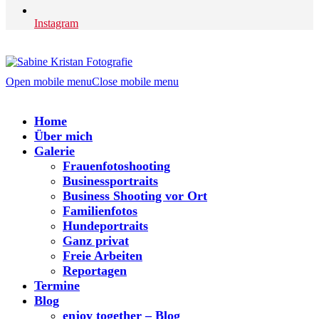
Instagram
Open mobile menu
Close mobile menu
Home
Über mich
Galerie
Frauenfotoshooting
Businessportraits
Business Shooting vor Ort
Familienfotos
Hundeportraits
Ganz privat
Freie Arbeiten
Reportagen
Termine
Blog
enjoy together – Blog