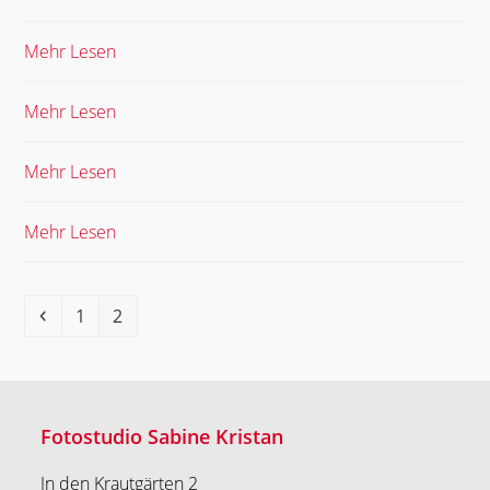
Mehr Lesen
Mehr Lesen
Mehr Lesen
Mehr Lesen
Vorheriger
Seite
Seite
1
2
Fotostudio Sabine Kristan
In den Krautgärten 2