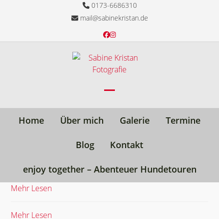
Skip
0173-6686310
to
mail@sabinekristan.de
content
Facebook
Instagram
Open
Close
mobile
mobile
Home
Über mich
Galerie
Termine
menu
menu
Blog
Kontakt
enjoy together – Abenteuer Hundetouren
Mehr Lesen
Mehr Lesen