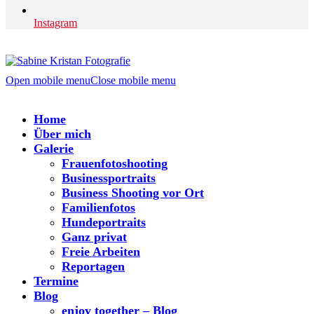
Instagram
Open mobile menu
Close mobile menu
Home
Über mich
Galerie
Frauenfotoshooting
Businessportraits
Business Shooting vor Ort
Familienfotos
Hundeportraits
Ganz privat
Freie Arbeiten
Reportagen
Termine
Blog
enjoy together – Blog