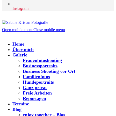
Instagram
Open mobile menu
Close mobile menu
Home
Über mich
Galerie
Frauenfotoshooting
Businessportraits
Business Shooting vor Ort
Familienfotos
Hundeportraits
Ganz privat
Freie Arbeiten
Reportagen
Termine
Blog
enjoy together – Blog