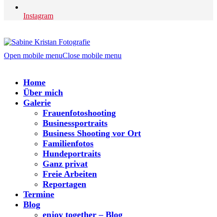
Instagram
Open mobile menu
Close mobile menu
Home
Über mich
Galerie
Frauenfotoshooting
Businessportraits
Business Shooting vor Ort
Familienfotos
Hundeportraits
Ganz privat
Freie Arbeiten
Reportagen
Termine
Blog
enjoy together – Blog