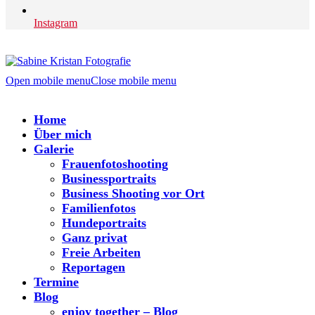
Instagram
Open mobile menu
Close mobile menu
Home
Über mich
Galerie
Frauenfotoshooting
Businessportraits
Business Shooting vor Ort
Familienfotos
Hundeportraits
Ganz privat
Freie Arbeiten
Reportagen
Termine
Blog
enjoy together – Blog