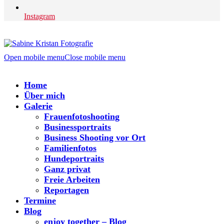
Instagram
Open mobile menu
Close mobile menu
Home
Über mich
Galerie
Frauenfotoshooting
Businessportraits
Business Shooting vor Ort
Familienfotos
Hundeportraits
Ganz privat
Freie Arbeiten
Reportagen
Termine
Blog
enjoy together – Blog