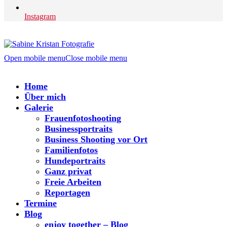
Instagram
Open mobile menu
Close mobile menu
Home
Über mich
Galerie
Frauenfotoshooting
Businessportraits
Business Shooting vor Ort
Familienfotos
Hundeportraits
Ganz privat
Freie Arbeiten
Reportagen
Termine
Blog
enjoy together – Blog