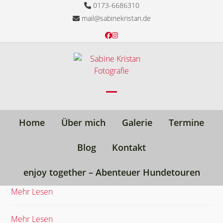
Skip
0173-6686310
to
mail@sabinekristan.de
content
Facebook
Instagram
Open
Close
mobile
mobile
Home
Über mich
Galerie
Termine
menu
menu
Blog
Kontakt
enjoy together – Abenteuer Hundetouren
Mehr Lesen
Mehr Lesen