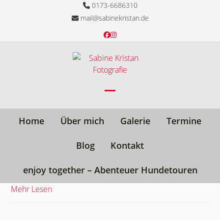
Skip
0173-6686310
to
mail@sabinekristan.de
content
Facebook
Instagram
Open
Close
mobile
mobile
Home
Über mich
Galerie
Termine
menu
menu
Blog
Kontakt
enjoy together – Abenteuer Hundetouren
Mehr Lesen