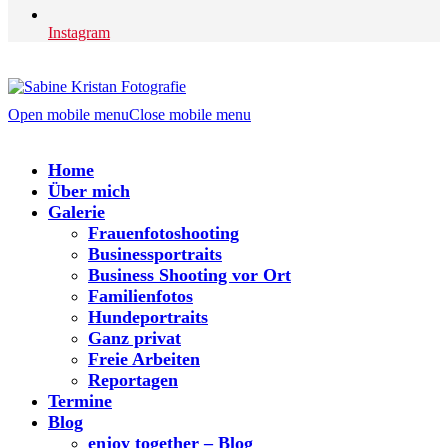
Instagram
Open mobile menu
Close mobile menu
Home
Über mich
Galerie
Frauenfotoshooting
Businessportraits
Business Shooting vor Ort
Familienfotos
Hundeportraits
Ganz privat
Freie Arbeiten
Reportagen
Termine
Blog
enjoy together – Blog