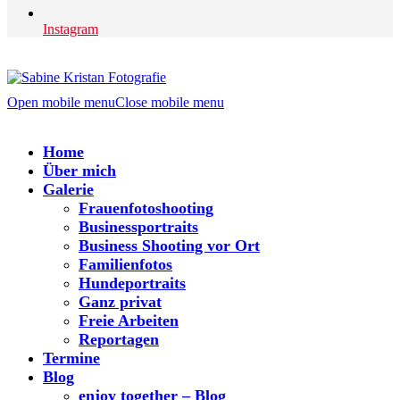
Instagram
Open mobile menu
Close mobile menu
Home
Über mich
Galerie
Frauenfotoshooting
Businessportraits
Business Shooting vor Ort
Familienfotos
Hundeportraits
Ganz privat
Freie Arbeiten
Reportagen
Termine
Blog
enjoy together – Blog