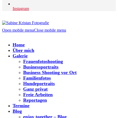
Instagram
Open mobile menu
Close mobile menu
Home
Über mich
Galerie
Frauenfotoshooting
Businessportraits
Business Shooting vor Ort
Familienfotos
Hundeportraits
Ganz privat
Freie Arbeiten
Reportagen
Termine
Blog
enjoy together – Blog