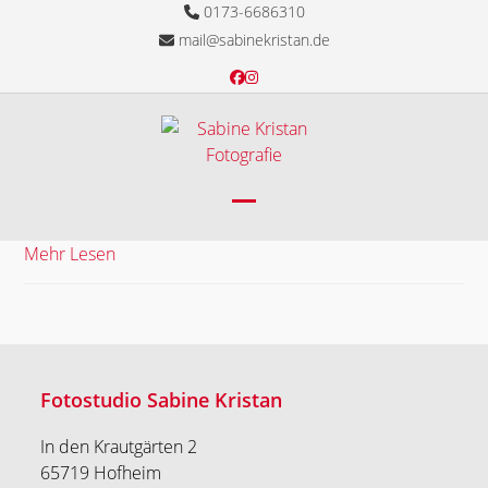
Skip
0173-6686310
to
mail@sabinekristan.de
content
Facebook
Instagram
Open
Close
Mehr Lesen
mobile
mobile
menu
menu
Fotostudio Sabine Kristan
In den Krautgärten 2
65719 Hofheim