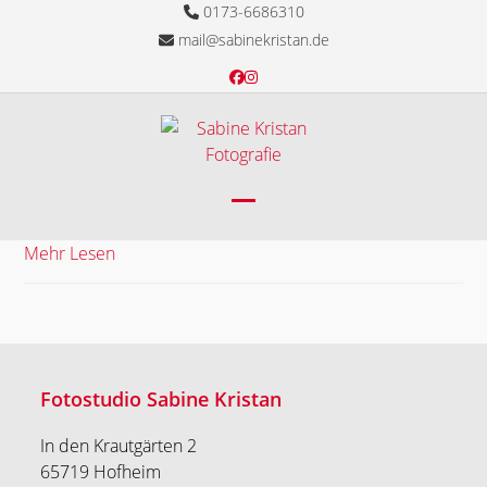
Skip
0173-6686310
to
mail@sabinekristan.de
content
Facebook
Instagram
Open
Close
Mehr Lesen
mobile
mobile
menu
menu
Fotostudio Sabine Kristan
In den Krautgärten 2
65719 Hofheim