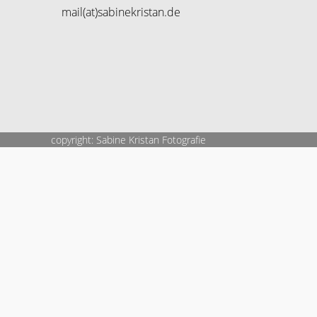
mail(at)sabinekristan.de
copyright: Sabine Kristan Fotografie