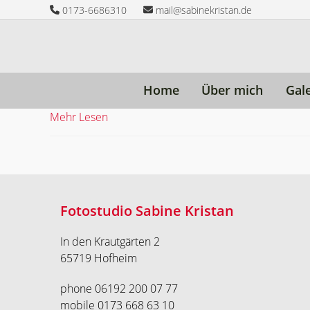
Skip
0173-6686310
mail@sabinekristan.de
to
content
Home
Über mich
Gal
Mehr Lesen
Fotostudio Sabine Kristan
In den Krautgärten 2
65719 Hofheim
phone 06192 200 07 77
mobile 0173 668 63 10