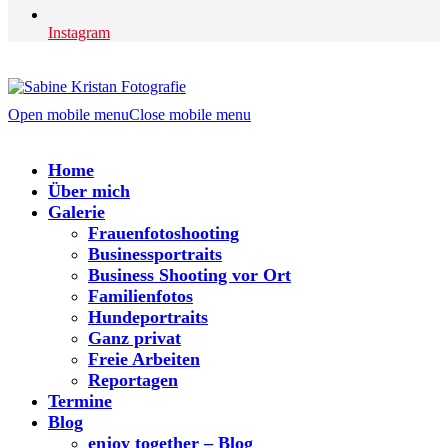
Instagram
Open mobile menu
Close mobile menu
Home
Über mich
Galerie
Frauenfotoshooting
Businessportraits
Business Shooting vor Ort
Familienfotos
Hundeportraits
Ganz privat
Freie Arbeiten
Reportagen
Termine
Blog
enjoy together – Blog