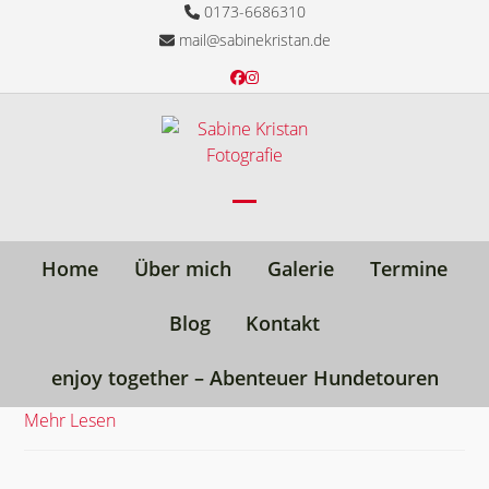
Skip
0173-6686310
to
mail@sabinekristan.de
content
Facebook
Instagram
Open
Close
mobile
mobile
Home
Über mich
Galerie
Termine
menu
menu
Blog
Kontakt
enjoy together – Abenteuer Hundetouren
Mehr Lesen