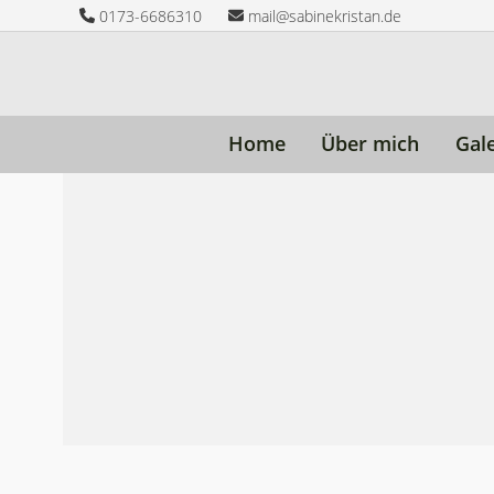
Skip
0173-6686310
mail@sabinekristan.de
to
content
Home
Über mich
Gal