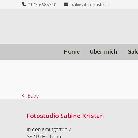
Skip
0173-6686310
mail@sabinekristan.de
to
content
Home
Über mich
Gal
Baby
vorheriger
Beitrag:
Fotostudio Sabine Kristan
In den Krautgärten 2
65719 Hofheim