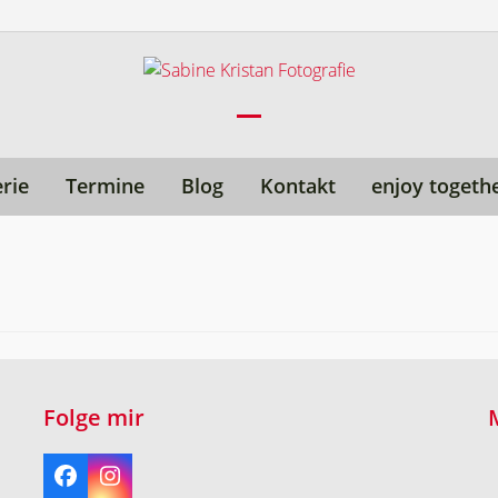
Open
Close
mobile
mobile
erie
Termine
Blog
Kontakt
enjoy togeth
menu
menu
Folge mir
Facebook
Instagram