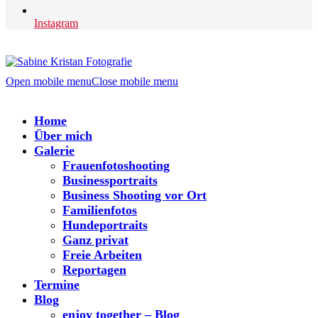
Instagram
Open mobile menu
Close mobile menu
Home
Über mich
Galerie
Frauenfotoshooting
Businessportraits
Business Shooting vor Ort
Familienfotos
Hundeportraits
Ganz privat
Freie Arbeiten
Reportagen
Termine
Blog
enjoy together – Blog