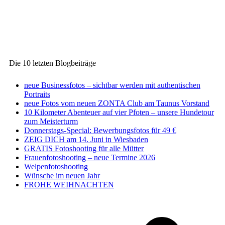
Die 10 letzten Blogbeiträge
neue Businessfotos – sichtbar werden mit authentischen
Portraits
neue Fotos vom neuen ZONTA Club am Taunus Vorstand
10 Kilometer Abenteuer auf vier Pfoten – unsere Hundetour
zum Meisterturm
Donnerstags-Special: Bewerbungsfotos für 49 €
ZEIG DICH am 14. Juni in Wiesbaden
GRATIS Fotoshooting für alle Mütter
Frauenfotoshooting – neue Termine 2026
Welpenfotoshooting
Wünsche im neuen Jahr
FROHE WEIHNACHTEN